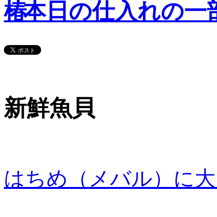
本日の仕入れの一
新鮮魚貝
はちめ（メバル）に大